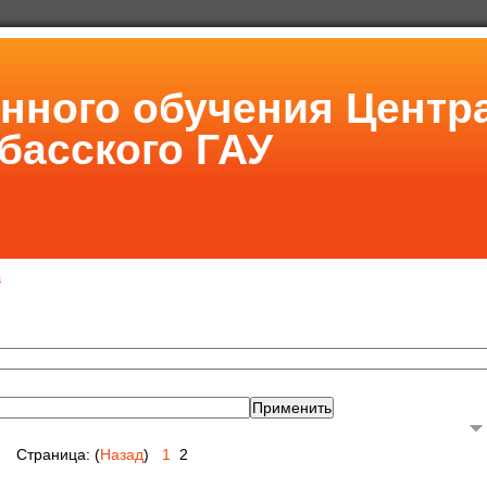
онного обучения Центр
басского ГАУ
а
Страница: (
Назад
)
1
2