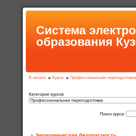
Система электр
образования Куз
В начало
Курсы
Профессиональная переподготовк
▶
▶
Категории курсов:
Поиск курса:
Экономическая безопасность