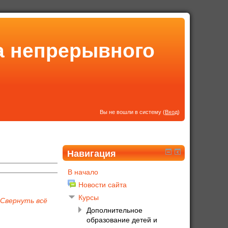
а непрерывного
Вы не вошли в систему (
Вход
)
Навигация
В начало
Новости сайта
Курсы
Свернуть всё
Дополнительное
образование детей и