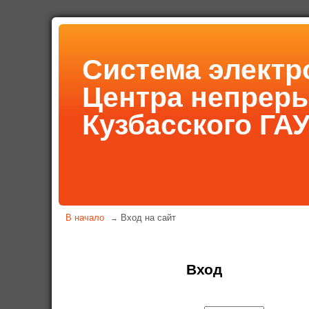
Система электр
Центра непрер
Кузбасского ГА
В начало
Вход на сайт
→
Вход