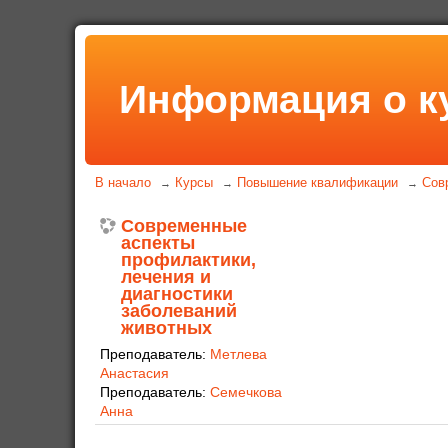
Информация о к
В начало
Курсы
Повышение квалификации
Сов
→
→
→
Современные
аспекты
профилактики,
лечения и
диагностики
заболеваний
животных
Преподаватель:
Метлева
Анастасия
Преподаватель:
Семечкова
Анна