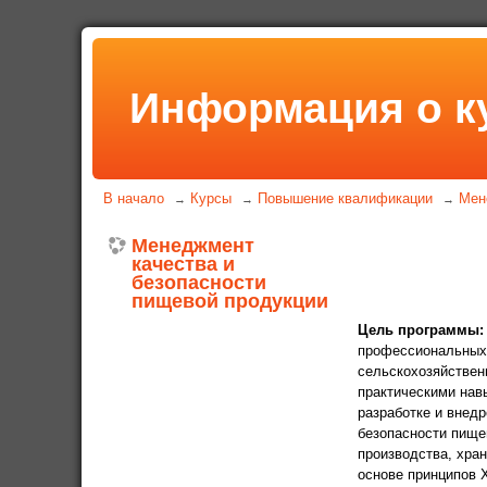
Информация о к
В начало
Курсы
Повышение квалификации
Мен
→
→
→
Менеджмент
качества и
безопасности
пищевой продукции
Цель программы
профессиональных 
сельскохозяйствен
практическими нав
разработке и внед
безопасности пище
производства, хран
основе принципов 