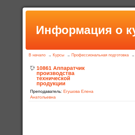
Информация о к
В начало
Курсы
Профессиональная подготовка
→
→
→
10861 Аппаратчик
производства
технической
продукции
Преподаватель:
Егушова Елена
Анатольевна