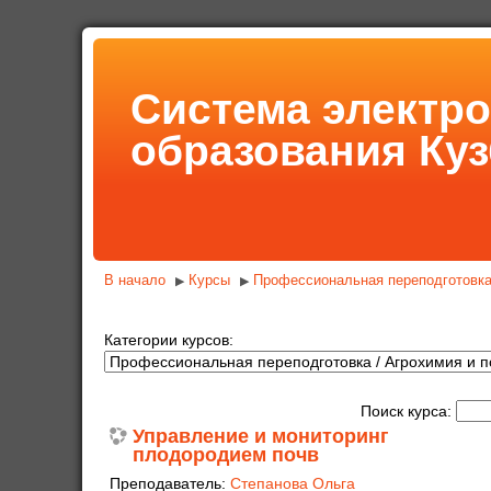
Система электр
образования Куз
В начало
Курсы
Профессиональная переподготовк
▶
▶
Категории курсов:
Поиск курса:
Управление и мониторинг
плодородием почв
Преподаватель:
Степанова Ольга