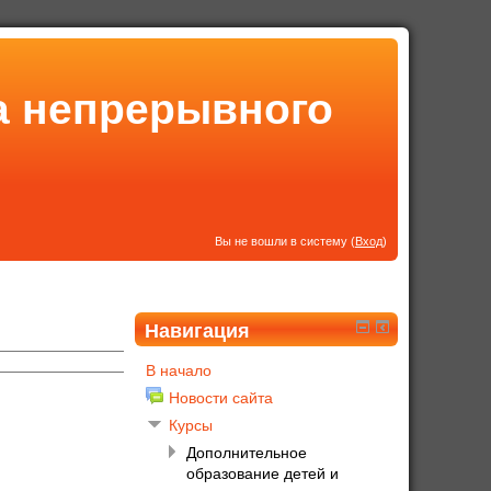
а непрерывного
Вы не вошли в систему (
Вход
)
Навигация
В начало
Новости сайта
Курсы
Дополнительное
образование детей и