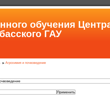
онного обучения Центр
басского ГАУ
а
Агрохимия и почвоведение
▶