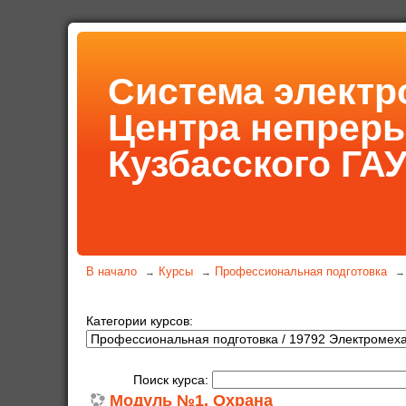
Система электр
Центра непрер
Кузбасского ГА
В начало
Курсы
Профессиональная подготовка
→
→
→
Категории курсов:
Поиск курса:
Модуль №1. Охрана