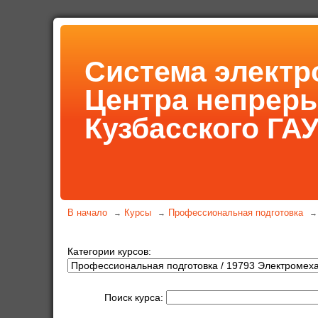
Система электр
Центра непрер
Кузбасского ГА
В начало
Курсы
Профессиональная подготовка
→
→
→
Категории курсов:
Поиск курса: