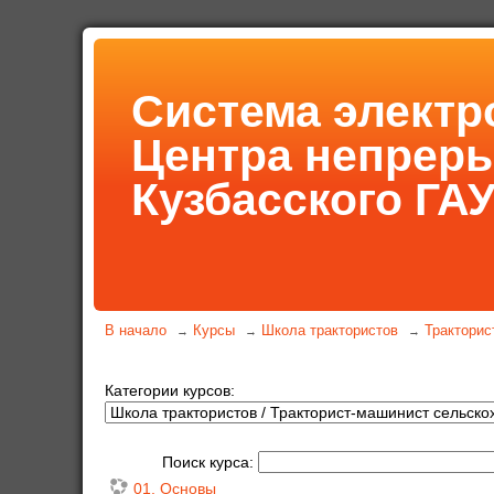
Система электр
Центра непрер
Кузбасского ГА
В начало
Курсы
Школа трактористов
Тракторис
→
→
→
Категории курсов:
Поиск курса:
01. Основы